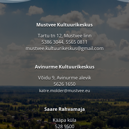
Mustvee Kultuurikeskus
Tartu tn 12, Mustvee linn
5386 3044, 5565 0811
mustvee.kultuurikeskus@gmail.com
Avinurme Kultuurikeskus
Võidu 9, Avinurme alevik
5626 1650
katre.molder@mustvee.eu
Saare Rahvamaja
Kääpa küla
528 9500