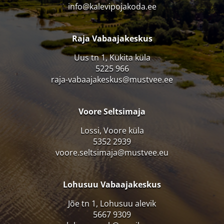
info@kalevipojakoda.ee
Raja Vabaajakeskus
Uus tn 1, Kükita küla
5225 966
raja-vabaajakeskus@mustvee.ee
Voore Seltsimaja
Lossi, Voore küla
5352 2939
voore.seltsimaja@mustvee.eu
Lohusuu Vabaajakeskus
Jõe tn 1, Lohusuu alevik
5667 9309