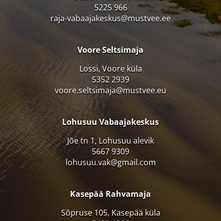
5225 966
raja-vabaajakeskus@mustvee.ee
Voore Seltsimaja
Lossi, Voore küla
5352 2939
voore.seltsimaja@mustvee.eu
Lohusuu Vabaajakeskus
Jõe tn 1, Lohusuu alevik
5667 9309
lohusuu.vak@gmail.com
Kasepää Rahvamaja
Sõpruse 105, Kasepää küla