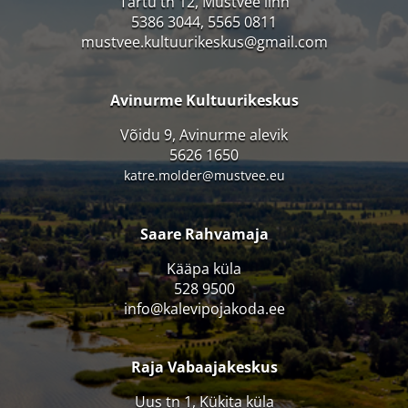
Tartu tn 12, Mustvee linn
5386 3044, 5565 0811
mustvee.kultuurikeskus@gmail.com
Avinurme Kultuurikeskus
Võidu 9, Avinurme alevik
5626 1650
katre.molder@mustvee.eu
Saare Rahvamaja
Kääpa küla
528 9500
info@kalevipojakoda.ee
Raja Vabaajakeskus
Uus tn 1, Kükita küla