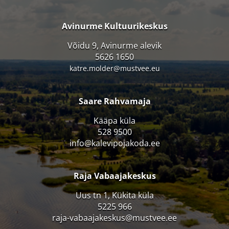
Avinurme Kultuurikeskus
Võidu 9, Avinurme alevik
5626 1650
katre.molder@mustvee.eu
Saare Rahvamaja
Kääpa küla
528 9500
info@kalevipojakoda.ee
Raja Vabaajakeskus
Uus tn 1, Kükita küla
5225 966
raja-vabaajakeskus@mustvee.ee