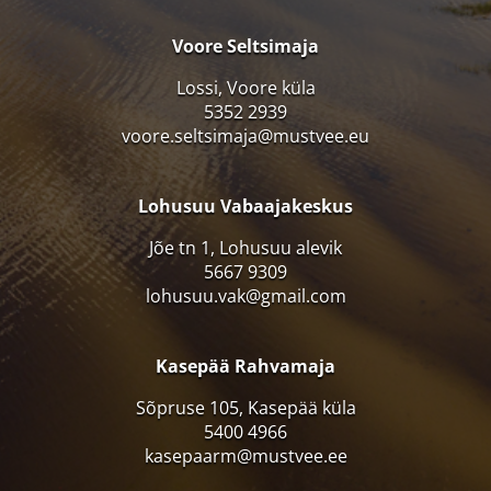
Voore Seltsimaja
Lossi, Voore küla
5352 2939
voore.seltsimaja@mustvee.eu
Lohusuu Vabaajakeskus
Jõe tn 1, Lohusuu alevik
5667 9309
lohusuu.vak@gmail.com
Kasepää Rahvamaja
Sõpruse 105, Kasepää küla
5400 4966
kasepaarm@mustvee.ee