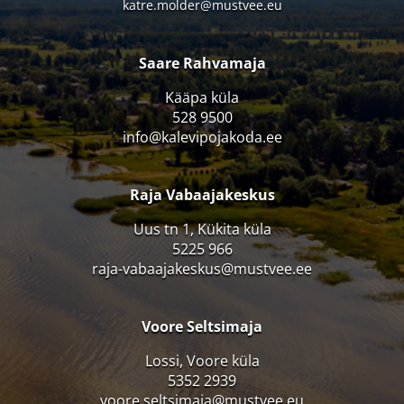
katre.molder@mustvee.eu
Saare Rahvamaja
Kääpa küla
528 9500
info@kalevipojakoda.ee
Raja Vabaajakeskus
Uus tn 1, Kükita küla
5225 966
raja-vabaajakeskus@mustvee.ee
Voore Seltsimaja
Lossi, Voore küla
5352 2939
voore.seltsimaja@mustvee.eu