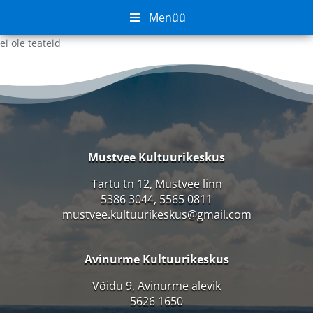
Menüü
ei ole teateid
Mustvee Kultuurikeskus
Tartu tn 12, Mustvee linn
5386 3044, 5565 0811
mustvee.kultuurikeskus@gmail.com
Avinurme Kultuurikeskus
Võidu 9, Avinurme alevik
5626 1650